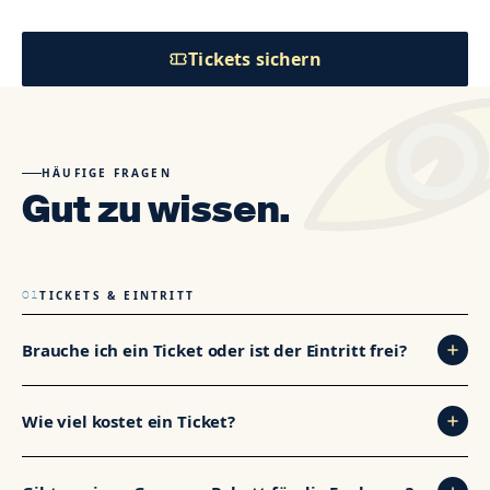
Tickets sichern
HÄUFIGE FRAGEN
Gut zu wissen.
01
TICKETS & EINTRITT
Brauche ich ein Ticket oder ist der Eintritt frei?
Für alle Spiele mit deutscher Beteiligung sowie für
Wie viel kostet ein Ticket?
Halbfinale und Finale benötigst du ein Ticket. Damit
sicherst du dir einen festen Stehplatz oder Sitzplatz vor
Eintritt frei, Getränke Pakete Fankurve (Standard): 10 €
der Leinwand. Wir empfehlen dir hier auf der Website